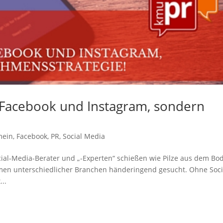
r Facebook und Instagram, sondern
mein
,
Facebook
,
PR
,
Social Media
cial-Media-Berater und „-Experten“ schießen wie Pilze aus dem Bo
men unterschiedlicher Branchen händeringend gesucht. Ohne Soci
..